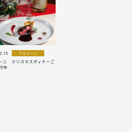
2.15
アルゾーニ
ーニ クリスマスディナーご
付中