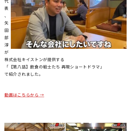
代
表
、
矢
田
部
淳
が
株式会社キイストンが提供する
「【第八話】飲食の戦士たち 再現ショートドラマ」
で紹介されました。
動画はこちらから →